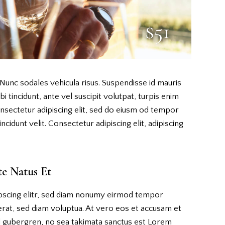
$51
 Nunc sodales vehicula risus. Suspendisse id mauris
i tincidunt, ante vel suscipit volutpat, turpis enim
onsectetur adipiscing elit, sed do eiusm od tempor
incidunt velit. Consectetur adipiscing elit, adipiscing
te Natus Et
pscing elitr, sed diam nonumy eirmod tempor
erat, sed diam voluptua. At vero eos et accusam et
sd gubergren, no sea takimata sanctus est Lorem